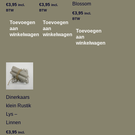
Blossom
€
3,95
€
3,95
incl.
incl.
BTW
BTW
€
3,95
incl.
BTW
Toevoegen
Toevoegen
aan
aan
Toevoegen
winkelwagen
winkelwagen
aan
winkelwagen
Dinerkaars
klein Rustik
Lys –
Linnen
€
3,95
incl.