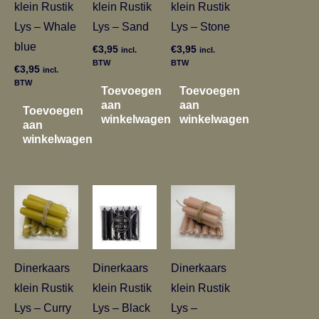
klein Rustik
klein Rustik
klein Rustik
Lys – Whale
Lys – Sand
Lys – Stone
blue
€
3,95
€
3,95
incl.
incl.
BTW
BTW
€
3,95
incl.
BTW
Toevoegen
Toevoegen
aan
aan
Toevoegen
winkelwagen
winkelwagen
aan
winkelwagen
Dinerkaars
Dinerkaars
Dinerkaars
klein Rustik
klein Rustik
klein Rustik
Lys – Curry
Lys – Black
Lys –