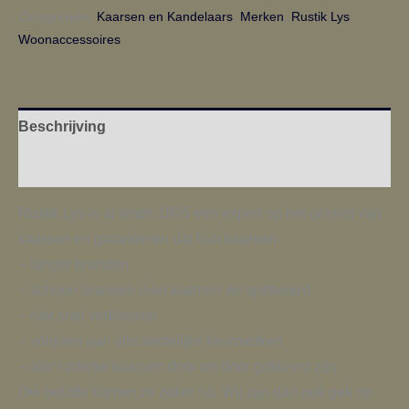
Categorieën:
Kaarsen en Kandelaars
,
Merken
,
Rustik Lys
,
Woonaccessoires
Beschrijving
Aanvullende informatie
Rustik Lys is al sinds 1995 een expert op het gebied van
kaarsen en garanderen dat hun kaarsen:
– langer branden
– schoon branden (niet walmen en spetteren)
– niet snel verkleuren
– voldoen aan alle wettelijke keurmerken
– alle rustieke kaarsen door en door gekleurd zijn
Die belofte komen ze zeker na. Wij zijn dan ook gek op