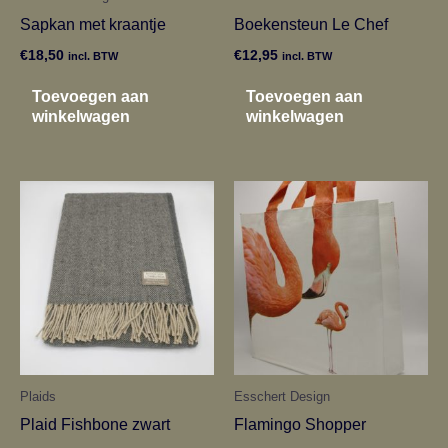
Sapkan met kraantje
Boekensteun Le Chef
€
18,50
€
12,95
incl. BTW
incl. BTW
Toevoegen aan
Toevoegen aan
winkelwagen
winkelwagen
Plaids
Esschert Design
Plaid Fishbone zwart
Flamingo Shopper