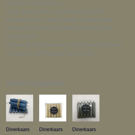
de kaarsen van Rustik Lys.
Let op: Staat een kleur van de kaars niet in het
keuzemenu, dan is deze (tijdelijk) niet verkrijgbaar.
Benieuwd naar hoe je de meeste branduren uit de
kaarsen haalt?
Kijk voor de brandinstructie van de kaarsen van Rustic
Lys onder de tab “Informatie” op deze site.
Andere suggesties…
Dinerkaars
Dinerkaars
Dinerkaars