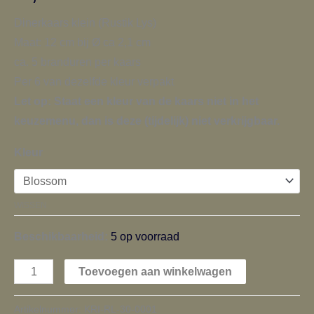
Dinerkaars klein (Rustik Lys)
Maat: 12 cm bij Ø ca 2,1 cm
ca. 5 branduren per kaars
Per 6 van dezelfde kleur verpakt
Let op: Staat een kleur van de kaars niet in het
keuzemenu, dan is deze (tijdelijk) niet verkrijgbaar.
Kleur
WISSEN
Beschikbaarheid:
5 op voorraad
Toevoegen aan winkelwagen
Artikelnummer:
KRI-RL-30-0001