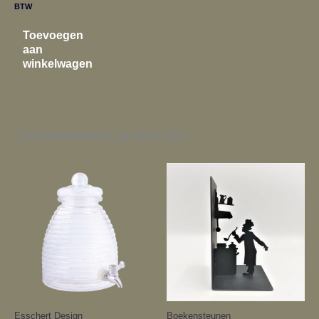
BTW
Toevoegen
aan
winkelwagen
Gerelateerde producten
Esschert Design
Boekensteunen