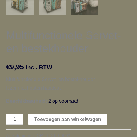
Multifunctionele Servet-
en bestekhouder
€
9,95
incl. BTW
Multifunctionele Servet- en bestekhouder
IJzer met houten handvat
Beschikbaarheid:
2 op voorraad
Toevoegen aan winkelwagen
Artikelnummer:
OPT-ED-00-0002