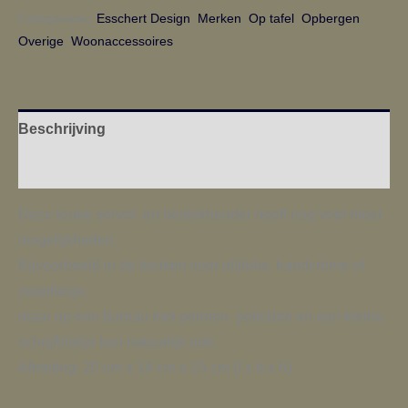
Categorieën:
Esschert Design
,
Merken
,
Op tafel
,
Opbergen
,
Overige
,
Woonaccessoires
Beschrijving
Aanvullende informatie
Deze leuke servet- en bestekhouder heeft nog veel meer
mogelijkheden.
Bijvoorbeeld in de keuken voor olijfolie, handcrème of
zeepflesje,
maar op een bureau met pennen, potloden en een kleine
schrijfblokje kan natuurlijk ook.
Afmeting: 20 cm x 14 cm x 15 cm (l x b x h)