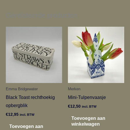
Gerelateerde producten
Emma Bridgewater
Merken
Black Toast rechthoekig
Mini-Tulpenvaasje
opbergblik
€
12,50
incl. BTW
€
12,95
incl. BTW
Toevoegen aan
winkelwagen
Toevoegen aan