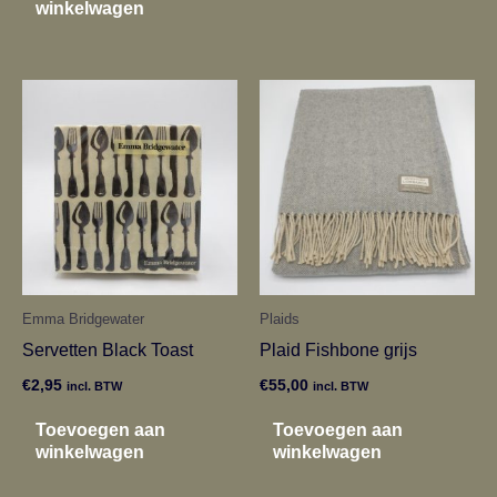
winkelwagen
Emma Bridgewater
Plaids
Servetten Black Toast
Plaid Fishbone grijs
€
2,95
€
55,00
incl. BTW
incl. BTW
Toevoegen aan
Toevoegen aan
winkelwagen
winkelwagen