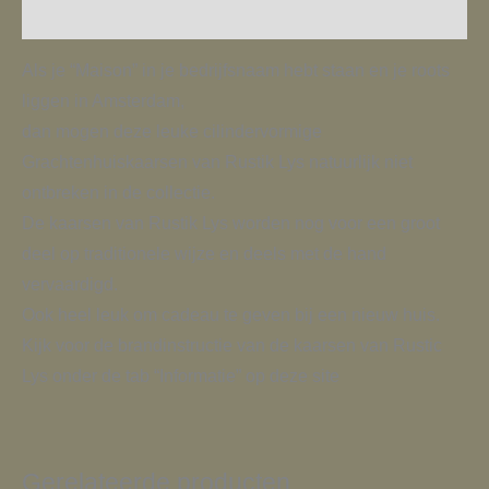
Aanvullende informatie
Als je “Maison” in je bedrijfsnaam hebt staan en je roots
liggen in Amsterdam,
dan mogen deze leuke cilindervormige
Grachtenhuiskaarsen van Rustik Lys natuurlijk niet
ontbreken in de collectie.
De kaarsen van Rustik Lys worden nog voor een groot
deel op traditionele wijze en deels met de hand
vervaardigd.
Ook heel leuk om cadeau te geven bij een nieuw huis.
Kijk voor de brandinstructie van de kaarsen van Rustic
Lys onder de tab “Informatie” op deze site
Gerelateerde producten