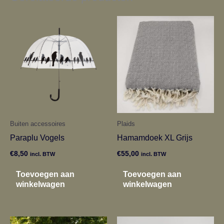
Buiten accessoires
Plaids
Paraplu Vogels
Hamamdoek XL Grijs
€
8,50
€
55,00
incl. BTW
incl. BTW
Toevoegen aan
Toevoegen aan
winkelwagen
winkelwagen