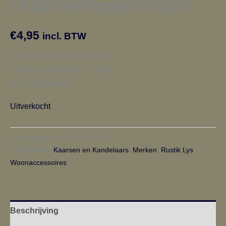
Grachtenhuisjes kaars
€
4,95
incl. BTW
Mat, gebroken wit gekleurd
Cilinder kaars 80mm x 60mm
Ca. 30 branduren.
Uitverkocht
Artikelnummer:
KRI-RL-01-0002
Categorieën:
Kaarsen en Kandelaars
,
Merken
,
Rustik Lys
,
Woonaccessoires
Beschrijving