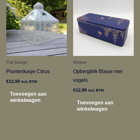
Piet Design
Merken
Plantenkasje Citrus
Opbergblik Blauw met
vogels
€
12,50
incl. BTW
€
12,95
incl. BTW
Toevoegen aan
winkelwagen
Toevoegen aan
winkelwagen