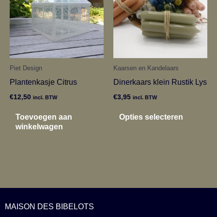
meerder
variaties
Deze
optie
kan
Piet Design
Kaarsen en Kandelaars
gekoze
Plantenkasje Citrus
Dinerkaars klein Rustik Lys
worden
€
12,50
€
3,95
incl. BTW
incl. BTW
op
Toevoegen aan
Opties selecteren
de
winkelwagen
product
MAISON DES BIBELOTS