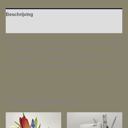
Beschrijving
Aanvullende informatie
Dit sierbord is alleen bestemd voor decoratieve doeleinde
en is niet geschikt voor voedsel.
Het bord kan met de handwas (voorzichtig) afgewassen
worden maar is NIET magnetron- en vaatwasbestendig.
Gerelateerde producten