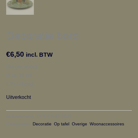
Decoratie bord
€
6,50
incl. BTW
Decoratiebord
Ø ca. 33 cm
1,7 cm hoog
Uitverkocht
Artikelnummer:
DCR-CK-42-0001
Categorieën:
Decoratie
,
Op tafel
,
Overige
,
Woonaccessoires