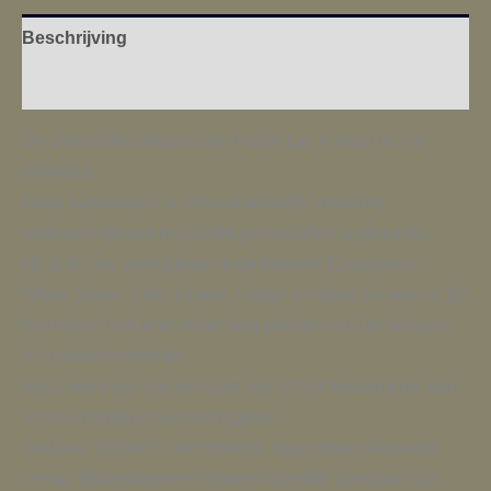
Beschrijving
Aanvullende informatie
De sfeervolle bolkaars van Rustik Lys is mooi in zijn
eenvoud.
Deze buitenkaars is milieuvriendelijk omdat hij
voornamelijk van recyclede grondstoffen is gemaakt.
Hij is bij ons verkrijgbaar in de kleuren: Eucalyptus,
White, Stone, Skin, Linnen, Fudge en Sand en met ca. 60
branduren heb je er zeker lang plezier van. De bolkaars
is inclusief schoteltje.
Staat een kleur van de kaars niet in het keuzemenu, dan
is deze (tijdelijk) niet verkrijgbaar.
De kleur “White” is niet spierwit, maar meer crème-wit.
Let op:
Buitenkaarsen hebben hetzelfde smeltpunt als