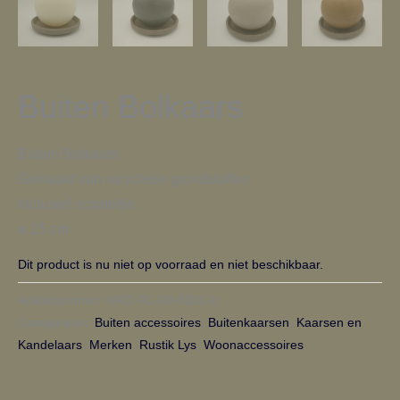
Buiten Bolkaars
Buiten Bolkaars
Gemaakt van recyclede grondstoffen
Inclusief schoteltje
ø 15 cm
Dit product is nu niet op voorraad en niet beschikbaar.
Artikelnummer:
KRO-RL-00-0001-k
Categorieën:
Buiten accessoires
,
Buitenkaarsen
,
Kaarsen en
Kandelaars
,
Merken
,
Rustik Lys
,
Woonaccessoires