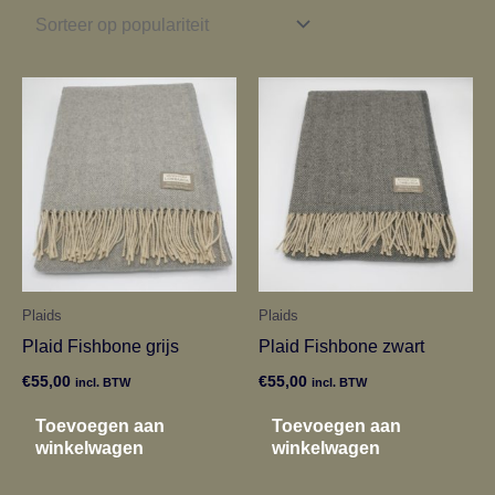
Plaids
Plaids
Plaid Fishbone grijs
Plaid Fishbone zwart
€
55,00
€
55,00
incl. BTW
incl. BTW
Toevoegen aan
Toevoegen aan
winkelwagen
winkelwagen