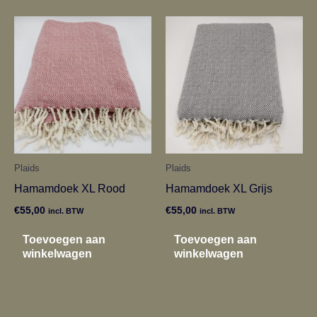
Plaids
Plaids
Hamamdoek XL Rood
Hamamdoek XL Grijs
€
55,00
€
55,00
incl. BTW
incl. BTW
Toevoegen aan
Toevoegen aan
winkelwagen
winkelwagen