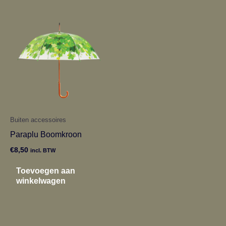
Buiten accessoires
Paraplu Boomkroon
€
8,50
incl. BTW
Toevoegen aan
winkelwagen