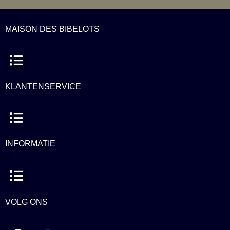
MAISON DES BIBELOTS
Menu
KLANTENSERVICE
Menu
INFORMATIE
Menu
VOLG ONS
F
I